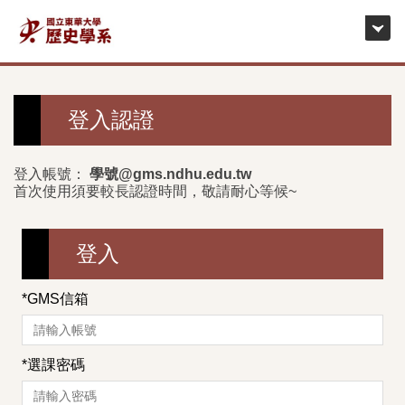
跳
到
主
要
內
登入認證
容
區
登入帳號：
學號@gms.ndhu.edu.tw
首次使用須要較長認證時間，敬請耐心等候~
登入
*
GMS信箱
*
選課密碼