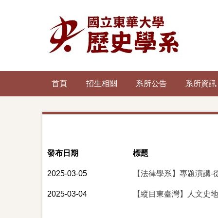
跳
到
主
要
內
容
區
首頁
招生相關
系所公告
系所資訊
發布日期
標題
2025-03-05
【法律學系】專題演講-
2025-03-04
【縱目東臺灣】人文史