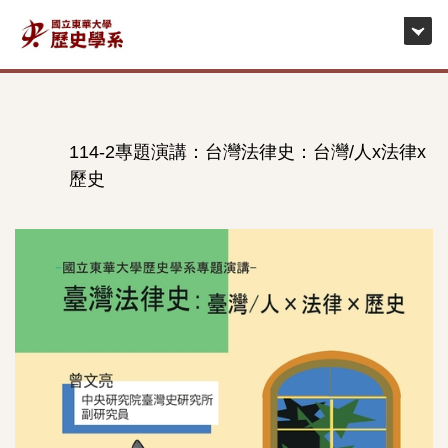
跳
到
主
要
內
容
114-2專題演講：台灣法律史：台灣/人x法律x
區
歷史