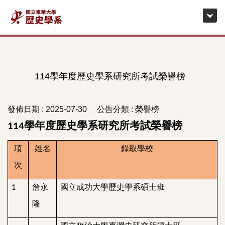
跳
到
主
要
內
容
114學年度歷史學系研究所考試榮譽榜
區
發佈日期 :
2025-07-30
公告分類 :
榮譽榜
學年度歷史學系研究所考試榮譽榜
114
項
姓名
錄取學校
次
詹永
國立成功大學歷史學系碩士班
1
隆